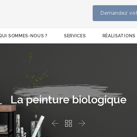
Demandez votr
Skip
QUI SOMMES-NOUS ?
SERVICES
RÉALISATIONS
to
content
La peinture biologique


