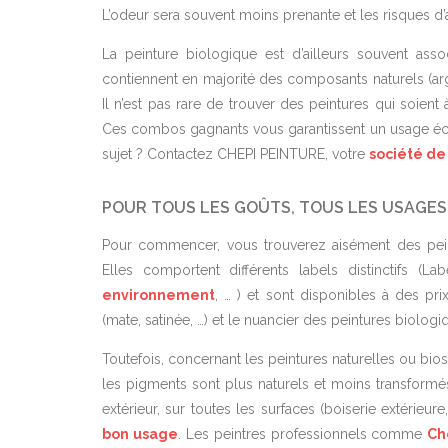
L’odeur sera souvent moins prenante et les risques d
La peinture biologique est d’ailleurs souvent ass
contiennent en majorité des composants naturels (argil
Il n’est pas rare de trouver des peintures qui soient
Ces combos gagnants vous garantissent un usage éco
sujet ? Contactez CHEPI PEINTURE, votre
société d
POUR TOUS LES GOÛTS, TOUS LES USAGES 
Pour commencer, vous trouverez aisément des peint
Elles comportent différents labels distinctifs (La
environnement
, … ) et sont disponibles à des pri
(mate, satinée, …) et le nuancier des peintures biolog
Toutefois, concernant les peintures naturelles ou bio
les pigments sont plus naturels et moins transformés
extérieur, sur toutes les surfaces (boiserie extérieure, 
bon usage
. Les peintres professionnels comme
Ch