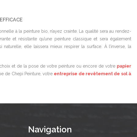
 EFFICACE
nelle à la peinture bio, n’ayez crainte. La qualité sera au rendez-
rante et résistante qu’une peinture classique et sera également
i naturelle, elle laissera mieux respirer la surface. À l’inverse, la
 choix et de la pose de votre peinture ou encore de votre
papier
ipe de Chepi Peinture, votre
entreprise de revêtement de sol à
Navigation