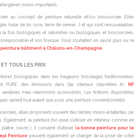
’allergènes moins importants.
ociée au concept de peinture naturelle et/ou biosourcée. Elles
e, huile de lin, ocre, terre de sienne …) et qui sont renouvelables.
 à la fois biologiques et naturelles ou biologiques et biosourcées.
responsable et non toxique. Vous souhaitez en savoir plus sur le
e peinture bâtiment à Châlons-en-Champagne
.
ET TOUS LES PRIX
ures biologiques dans les magasins bricolages traditionnelles.
bel PURE, des émissions dans l’air intérieur classifiées A+,
NF
x variables mais néanmoins accessibles. Les finitions disponibles
iques varient tout autant que pour une peinture conventionnelle.
sourcées, elles proposent souvent des teintes moins éclatantes car
. Également, la peinture bio peut s’utiliser en intérieur comme en
plâtre, cuivre…). Il convient d’utiliser
la bonne peinture pour le
epi Peinture
peuvent également se charger de la pose de votre