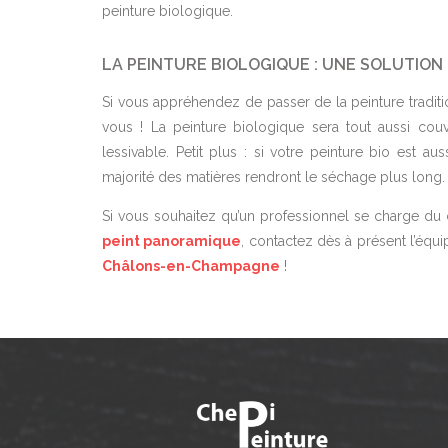
peinture biologique.
LA PEINTURE BIOLOGIQUE : UNE SOLUTION
Si vous appréhendez de passer de la peinture tradition
vous ! La peinture biologique sera tout aussi couv
lessivable. Petit plus : si votre peinture bio est auss
majorité des matières rendront le séchage plus long.
Si vous souhaitez qu’un professionnel se charge du
peint panoramique
, contactez dès à présent l’équ
Châlons-en-Champagne
!