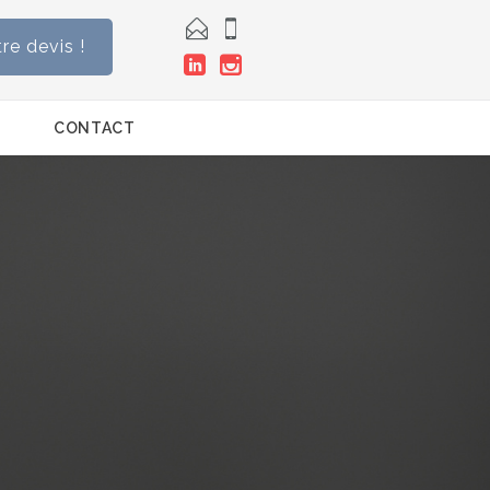


e devis !


CONTACT