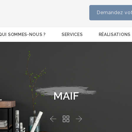
Demandez votr
Skip
QUI SOMMES-NOUS ?
SERVICES
RÉALISATIONS
to
content
MAIF


