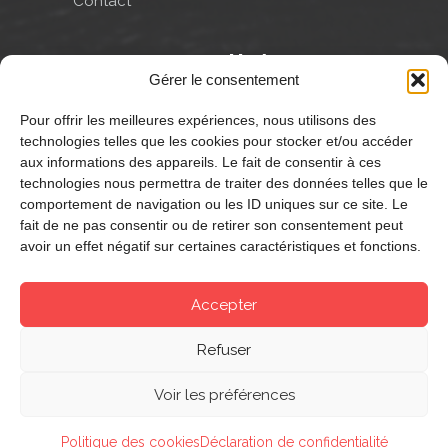
Contact
Notre actualité
Gérer le consentement
Combien coûte une rénovation
Pour offrir les meilleures expériences, nous utilisons des
peinture complète
technologies telles que les cookies pour stocker et/ou accéder
d’appartement F3 ?
aux informations des appareils. Le fait de consentir à ces
5 août 2026
technologies nous permettra de traiter des données telles que le
Quel revêtement de sol pour une
comportement de navigation ou les ID uniques sur ce site. Le
crèche ou une école maternelle
fait de ne pas consentir ou de retirer son consentement peut
?
avoir un effet négatif sur certaines caractéristiques et fonctions.
6 juillet 2026


Accepter
Refuser
© 2021 Chepi Peinture - Tous droits réservés -
Agence web
Voir les préférences
Mentions légales
-
Politique de confidentialité
-
Politique des
cookies
Politique des cookies
Déclaration de confidentialité