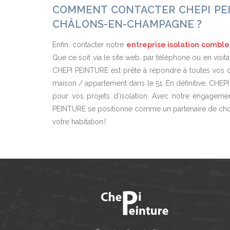
COMMENT CONTACTER CHEPI PEI
CHÂLONS-EN-CHAMPAGNE ?
Enfin, contacter notre
entreprise isolation comb
Que ce soit via le site web, par téléphone ou en vis
CHEPI PEINTURE est prête à répondre à toutes vos q
maison / appartement dans le 51.
En définitive, CHEPI
pour vos projets d’isolation. Avec notre engagement 
PEINTURE se positionne comme un partenaire de choi
votre habitation !