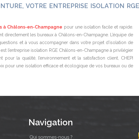
NTURE, VOTRE ENTREPRISE ISOLATION RG
les à Châlons-en-Champagne
pour une isolation facile et rapide.
itant directement les bureaux à Châlons-en-Champagne. L’équipe de
uestions et à vous accompagner dans votre projet d’isolation de
 est l’entreprise isolation RGE
Châlons-en-Champagne à privilégier
pour la qualité, l’environnement et la satisfaction client, CHEPI
x pour une isolation efficace et écologique de vos bureaux ou de
Navigation
Qui sommes-nous ?