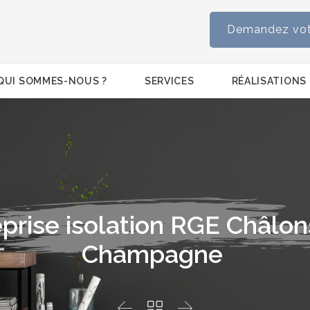
Demandez votr
Skip
QUI SOMMES-NOUS ?
SERVICES
RÉALISATIONS
to
content
prise isolation RGE Châlo
Champagne


