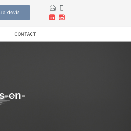


e devis !


CONTACT
ns-en-