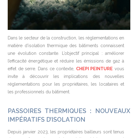
Dans le secteur de la construction, les réglementations en
matière d’isolation thermique des bâtiments connaissent
une évolution constante. L’objectif principal : améliorer
l’efficacité énergétique et réduire les émissions de gaz à
effet de serre. Dans ce contexte,
CHEPI PEINTURE
vous
invite à découvrir les implications des nouvelles
réglementations pour les propriétaires, les locataires et
les professionnels du bâtiment.
PASSOIRES THERMIQUES : NOUVEAUX
IMPÉRATIFS D’ISOLATION
Depuis janvier 2023, les propriétaires bailleurs sont tenus