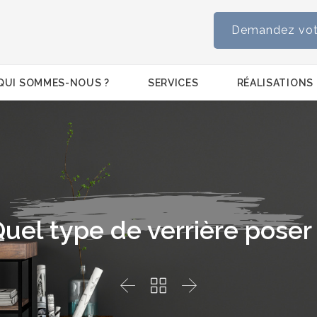
Demandez votr
Skip
QUI SOMMES-NOUS ?
SERVICES
RÉALISATIONS
to
content
uel type de verrière poser


