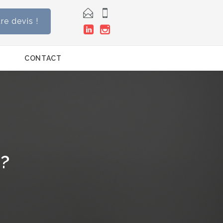


e devis !


CONTACT
 ?