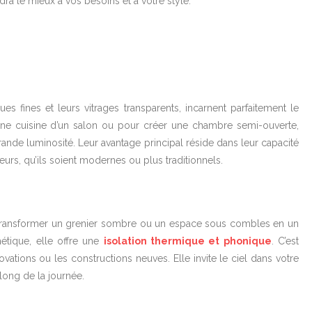
dra le mieux à vos besoins et à votre style.
ques fines et leurs vitrages transparents, incarnent parfaitement le
 une cuisine d’un salon ou pour créer une chambre semi-ouverte,
ande luminosité. Leur avantage principal réside dans leur capacité
urs, qu’ils soient modernes ou plus traditionnels.
ur transformer un grenier sombre ou un espace sous combles en un
étique, elle offre une
isolation thermique et phonique
. C’est
vations ou les constructions neuves. Elle invite le ciel dans votre
long de la journée.