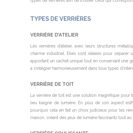
types de verrières afin de trouver celui qui correspon
TYPES DE VERRIÈRES
VERRIÈRE D’ATELIER
Les verrières d’atelier, avec leurs structures métalli
charme industriel. Elles sont idéales pour séparer
apportant un cachet unique tout en conservant une gr
à s’intégrer harmonieusement dans tous types d’intérie
VERRIÈRE DE TOIT
La verrière de toit est une solution magnifique po
lieu baigné de lumière. En plus de son aspect esth
pourquoi cela en fait un choix judicieux pour les réno
maison, créant des jeux de lumière fascinants tout au 