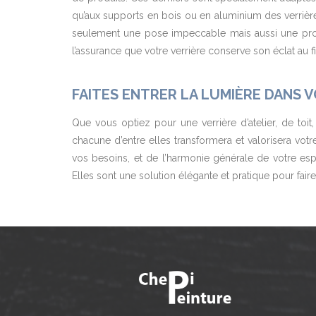
qu’aux supports en bois ou en aluminium des verrières
seulement une pose impeccable mais aussi une prote
l’assurance que votre verrière conserve son éclat au f
FAITES ENTRER LA LUMIÈRE DANS 
Que vous optiez pour une verrière d’atelier, de toi
chacune d’entre elles transformera et valorisera votre
vos besoins, et de l’harmonie générale de votre espa
Elles sont une solution élégante et pratique pour fair